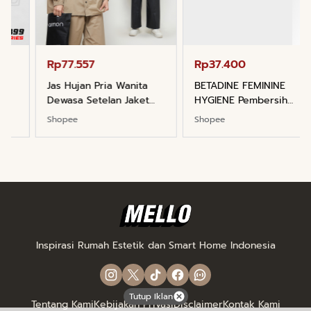
Rp37.400
Rp359.000
BETADINE FEMININE
Jessie Beauty - Bundle
HYGIENE Pembersih
Ice Cream Tint Liptint All
Kewanitaan 60ml
Variant
Shopee
Shopee
…
Inspirasi Rumah Estetik dan Smart Home Indonesia
Tutup Iklan
Tentang Kami
Kebijakan Privasi
Disclaimer
Kontak Kami